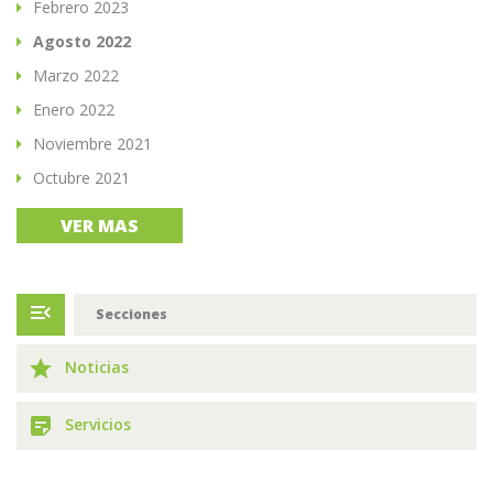
Febrero 2023
Agosto 2022
Marzo 2022
Enero 2022
Noviembre 2021
Octubre 2021
VER MAS
menu_open
Secciones
grade
Noticias
sticky_note_2
Servicios