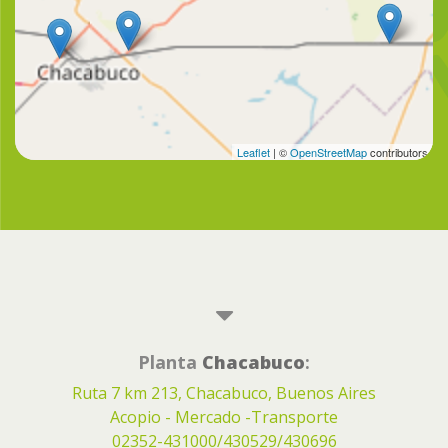
Leaflet
| ©
OpenStreetMap
contributors
Planta
Chacabuco
:
Ruta 7 km 213, Chacabuco, Buenos Aires
Acopio - Mercado -Transporte
02352-431000/430529/430696