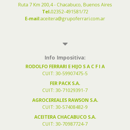
Ruta 7 Km 200,4 - Chacabuco, Buenos Aires
Tel.
02352-491581/72
E-mail
:
aceitera@grupoferrari.com.ar
Info Impositiva:
RODOLFO FERRARI E HIJO S A C F I A
CUIT: 30-59907475-5
FER PACK S.A.
CUIT: 30-71029391-7
AGROCEREALES RAWSON S.A.
CUIT: 30-57408482-9
ACEITERA CHACABUCO S.A.
CUIT: 30-70987724-7