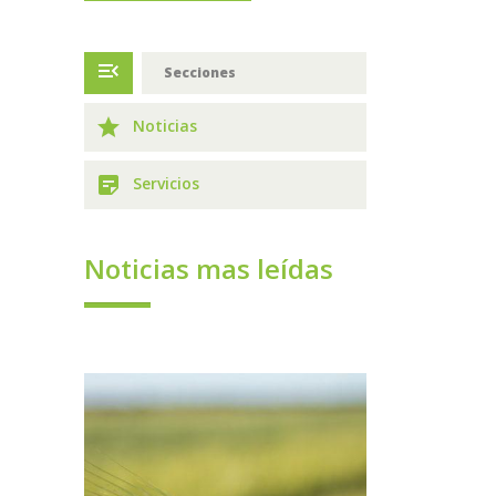
menu_open
Secciones
grade
Noticias
sticky_note_2
Servicios
Noticias mas leídas