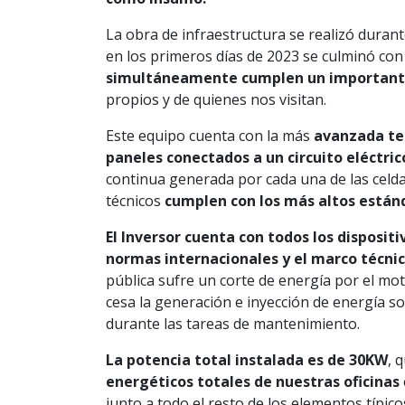
La obra de infraestructura se realizó duran
en los primeros días de 2023 se culminó con l
simultáneamente cumplen un importante
propios y de quienes nos visitan.
Este equipo cuenta con la más
avanzada tec
paneles conectados a un circuito eléctric
continua generada por cada una de las celda
técnicos
cumplen con los más altos estánd
El Inversor cuenta con todos los disposit
normas internacionales y el marco técnico
pública sufre un corte de energía por el mo
cesa la generación e inyección de energía sob
durante las tareas de mantenimiento.
La potencia total instalada es de 30KW
, 
energéticos totales de nuestras oficinas
junto a todo el resto de los elementos típic