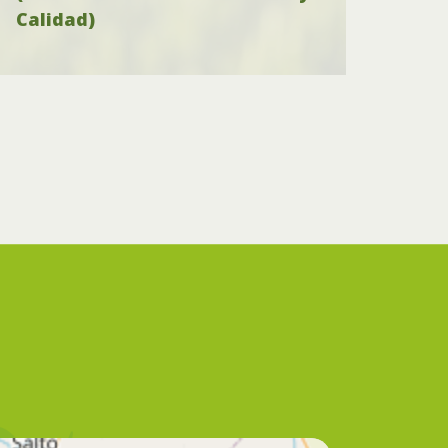
Calidad)
Zem