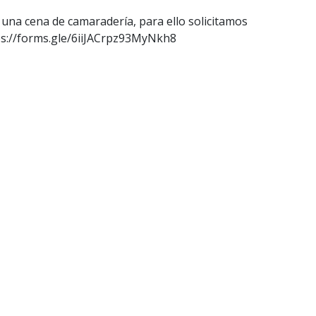
 una cena de camaradería, para ello solicitamos
ttps://forms.gle/6iiJACrpz93MyNkh8