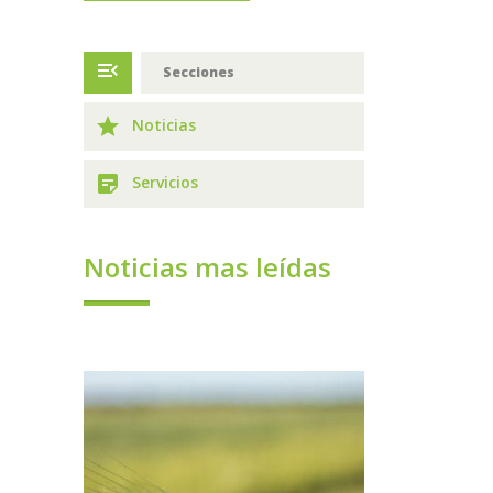
menu_open
Secciones
grade
Noticias
sticky_note_2
Servicios
Noticias mas leídas