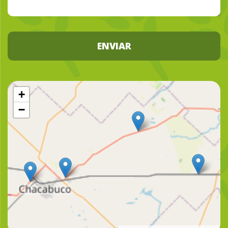
ENVIAR
+
−