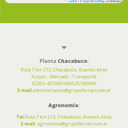
Leaflet
| ©
OpenStreetMap
contributors
Planta
Chacabuco
:
Ruta 7 km 213, Chacabuco, Buenos Aires
Acopio - Mercado -Transporte
02352-431000/430529/430696
E-mail
:
administracion@grupoferrari.com.ar
Agronomía
:
Tel.
Ruta 7 km 213, Chacabuco, Buenos Aires
E-mail
:
agronomia@grupoferrari.com.ar