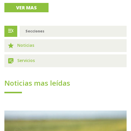
VER MAS
menu_open
Secciones
grade
Noticias
sticky_note_2
Servicios
Noticias mas leídas