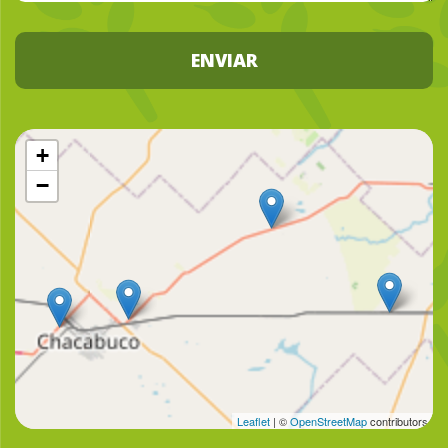
ENVIAR
+
−
Leaflet
| ©
OpenStreetMap
contributors