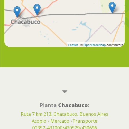
Leaflet
| ©
OpenStreetMap
contributors
Planta
Chacabuco
:
Ruta 7 km 213, Chacabuco, Buenos Aires
Acopio - Mercado -Transporte
02352-431000/430529/430696