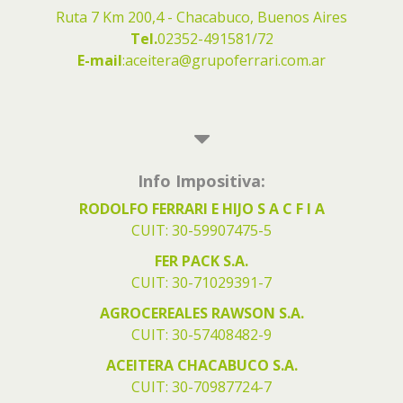
Ruta 7 Km 200,4 - Chacabuco, Buenos Aires
Tel.
02352-491581/72
E-mail
:
aceitera@grupoferrari.com.ar
Info Impositiva:
RODOLFO FERRARI E HIJO S A C F I A
CUIT: 30-59907475-5
FER PACK S.A.
CUIT: 30-71029391-7
AGROCEREALES RAWSON S.A.
CUIT: 30-57408482-9
ACEITERA CHACABUCO S.A.
CUIT: 30-70987724-7