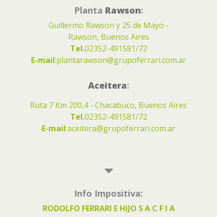
Planta
Rawson
:
Guillermo Rawson y 25 de Mayo -
Rawson, Buenos Aires
Tel.
02352-491581/72
E-mail
:
plantarawson@grupoferrari.com.ar
Aceitera
:
Ruta 7 Km 200,4 - Chacabuco, Buenos Aires
Tel.
02352-491581/72
E-mail
:
aceitera@grupoferrari.com.ar
Info Impositiva:
RODOLFO FERRARI E HIJO S A C F I A