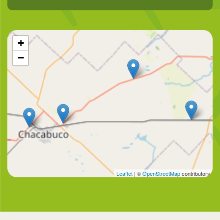
+
−
Leaflet
| ©
OpenStreetMap
contributors