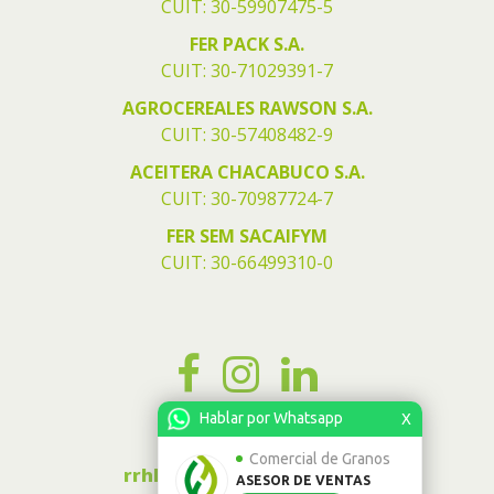
CUIT: 30-59907475-5
FER PACK S.A.
CUIT: 30-71029391-7
AGROCEREALES RAWSON S.A.
CUIT: 30-57408482-9
ACEITERA CHACABUCO S.A.
CUIT: 30-70987724-7
FER SEM SACAIFYM
CUIT: 30-66499310-0
Hablar por Whatsapp
X
Envia tu CV
Comercial de Granos
rrhh@grupoferrari.com.ar
ASESOR DE VENTAS